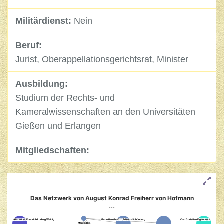
Militärdienst:
Nein
Beruf:
Jurist, Oberappellationsgerichtsrat, Minister
Ausbildung:
Studium der Rechts- und
Kameralwissenschaften an den Universitäten
Gießen und Erlangen
Mitgliedschaften:
Das Netzwerk von August Konrad Freiherr von Hofmann
---
Alexander Friedrich Ludwig Weidig
Alexander Friedrich Ludwig Weidig
Maximilian Graf zu Erbach-Schönberg
Maximilian Graf zu Erbach-Schönberg
Carl Christian Eigenbrodt
Carl Christian Eigenbrodt
Märzedikt
Märzedikt