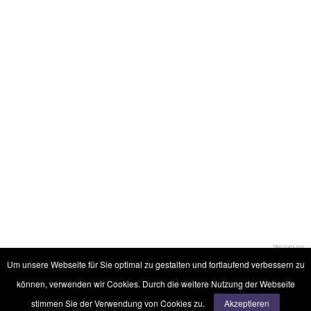
Highcharts.com
Um unsere Webseite für Sie optimal zu gestalten und fortlaufend verbessern zu
können, verwenden wir Cookies. Durch die weitere Nutzung der Webseite
©2017 - 2026 verfassung-hessen-darmstadt.de
stimmen Sie der Verwendung von Cookies zu.
Akzeptieren